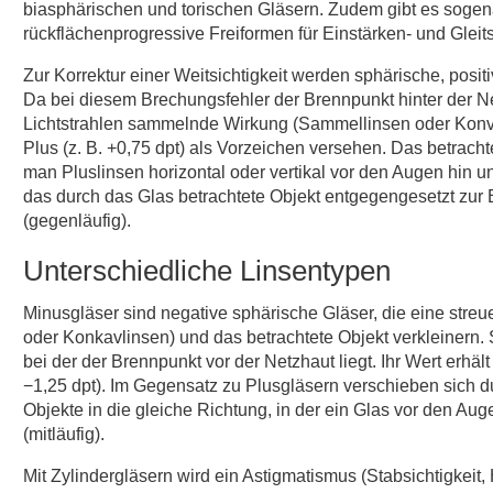
biasphärischen und torischen Gläsern. Zudem gibt es sogen
rückflächenprogressive Freiformen für Einstärken- und Gleits
Zur Korrektur einer Weitsichtigkeit werden sphärische, posit
Da bei diesem Brechungsfehler der Brennpunkt hinter der Net
Lichtstrahlen sammelnde Wirkung (Sammellinsen oder Konvex
Plus (z. B. +0,75 dpt) als Vorzeichen versehen. Das betrach
man Pluslinsen horizontal oder vertikal vor den Augen hin u
das durch das Glas betrachtete Objekt entgegengesetzt zur
(gegenläufig).
Unterschiedliche Linsentypen
Minusgläser sind negative sphärische Gläser, die eine stre
oder Konkavlinsen) und das betrachtete Objekt verkleinern. S
bei der der Brennpunkt vor der Netzhaut liegt. Ihr Wert erhält
−1,25 dpt). Im Gegensatz zu Plusgläsern verschieben sich d
Objekte in die gleiche Richtung, in der ein Glas vor den Au
(mitläufig).
Mit Zylindergläsern wird ein Astigmatismus (Stabsichtigkeit