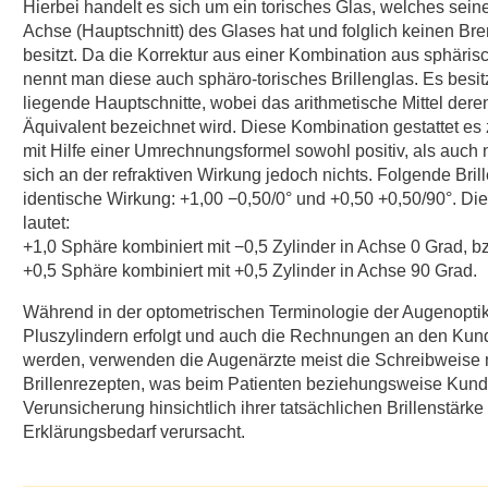
Hierbei handelt es sich um ein torisches Glas, welches seine
Achse (Hauptschnitt) des Glases hat und folglich keinen Br
besitzt. Da die Korrektur aus einer Kombination aus sphäri
nennt man diese auch sphäro-torisches Brillenglas. Es besi
liegende Hauptschnitte, wobei das arithmetische Mittel dere
Äquivalent bezeichnet wird. Diese Kombination gestattet es
mit Hilfe einer Umrechnungsformel sowohl positiv, als auch n
sich an der refraktiven Wirkung jedoch nichts. Folgende Bri
identische Wirkung: +1,00 −0,50/0° und +0,50 +0,50/90°. Die
lautet:
+1,0 Sphäre kombiniert mit −0,5 Zylinder in Achse 0 Grad, b
+0,5 Sphäre kombiniert mit +0,5 Zylinder in Achse 90 Grad.
Während in der optometrischen Terminologie der Augenoptike
Pluszylindern erfolgt und auch die Rechnungen an den Kund
werden, verwenden die Augenärzte meist die Schreibweise m
Brillenrezepten, was beim Patienten beziehungsweise Kun
Verunsicherung hinsichtlich ihrer tatsächlichen Brillenstärk
Erklärungsbedarf verursacht.