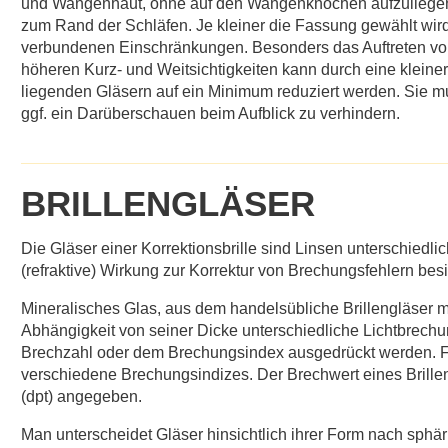
und Wangenhaut, ohne auf den Wangenknochen aufzuliegen. 
zum Rand der Schläfen. Je kleiner die Fassung gewählt wird
verbundenen Einschränkungen. Besonders das Auftreten vo
höheren Kurz- und Weitsichtigkeiten kann durch eine klei
liegenden Gläsern auf ein Minimum reduziert werden. Sie m
ggf. ein Darüberschauen beim Aufblick zu verhindern.
BRILLENGLÄSER
Die Gläser einer Korrektionsbrille sind Linsen unterschiedlic
(refraktive) Wirkung zur Korrektur von Brechungsfehlern besi
Mineralisches Glas, aus dem handelsübliche Brillengläser mei
Abhängigkeit von seiner Dicke unterschiedliche Lichtbrechu
Brechzahl oder dem Brechungsindex ausgedrückt werden. Für
verschiedene Brechungsindizes. Der Brechwert eines Brilleng
(dpt) angegeben.
Man unterscheidet Gläser hinsichtlich ihrer Form nach sphä