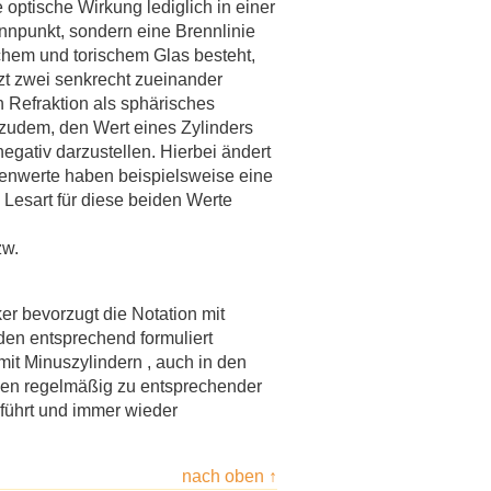
 optische Wirkung lediglich in einer
ennpunkt, sondern eine Brennlinie
schem und torischem Glas besteht,
tzt zwei senkrecht zueinander
n Refraktion als sphärisches
 zudem, den Wert eines Zylinders
egativ darzustellen. Hierbei ändert
llenwerte haben beispielsweise eine
 Lesart für diese beiden Werte
zw.
r bevorzugt die Notation mit
en entsprechend formuliert
it Minuszylindern , auch in den
den regelmäßig zu entsprechender
e führt und immer wieder
nach oben ↑