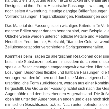
haltbar. Sie sitzt gut und fest ohne zu drücken und erfüllt die
Designs und ihrer Form. Historische Fassungen, wie Lorgno
noch selten Anwendung. Heutige gängige Brillenfassungen 
Vollrandfassungen, Tragrandfassungen, Rimfassungen oder
Das Material der Fassung ist ein wichtiges Kriterium für Vert
manche Brillen sogar danach benannt sind, zum Beispiel die H
Üblicherweise werden unterschiedliche Metalle und Metalll
Neusilber, Federbronze, Edelstahl, Titan oder Gold, verwend
Zelluloseacetat oder verschiedene Spritzgussmaterialien.
Kommt es beim Tragen zu allergischen Reaktionen oder sind
bestimmte Substanzen bekannt, muss dem durch eine entsp
spezielle Beschichtungen entgegengewirkt werden. Hier biet
Lösungen. Besonders flexible und haltbare Fassungen, die 
verbogen werden können und durch die Materialeigenschafte
ursprüngliche Form zurückfedern, werden aus einer Kombina
hergestellt. Die Größe der Fassung richtet sich nach der Ge
Augenhöhle und dem bestehenden Augenabstand. Die äuße
oben hin unter den Augenbrauen enden und diese noch sicht
mimischen Gesichtsausdruck ist. Nach unten befinden sie s