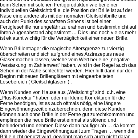
beim Sehen mit solchen Fertigprodukten wie bei einer
individuellen Gleitsichtbrille, die Position der Brille ist auf der
Nase eine andere als mit der normalen Gleitsichtbrille und
auch der Punkt des schärfsten Sehens ist bei einer
Fertiglesehilfe nur ungefähr zu erahnen und bestimmt nicht auf
Ihren Augenabstand abgestimmt … Dies und noch vieles mehr
ist eklatant wichtig für die Verträglichkeit einer neuen Brille.
Wenn Brillenträger die magische Altersgrenze zur vierzig
überschreiten und sich aufgrund eines Arztrezeptes neue
Gläser machen lassen, welche vom Wert her eine „negative
Verstärkung im Zahlenwert“ haben, wird in der Regel auch das
Sehen in der Nähe schlechter werden. Hier hilft dann nur der
Beginn mit neuen Brillengläsern mit eingearbeiteten
Lesebereich ( Gleitschtgläsern ) .
Wenn Kunden von Hause aus „Weitsichtig“ sind, d.h. eine
„Plus-Korrektur“ haben oder nur kleine Korrekturen für die
Ferne benötigen, ist es auch oftmals nötig, eine längere
Eingewöhnungszeit einzuberechnen, denn diese Kunden
können auch ohne Brille in der Ferne gut zurechtkommen und
empfinden die neue Brille erst einmal als störend und
behindernd und nehmen Diese dann häufiger ab … da kommt
dann wieder die Eingewöhnungszeit zum Tragen … wenn die
Brille nicht genutzt wird, gewöhnt man sich auch nicht daran.