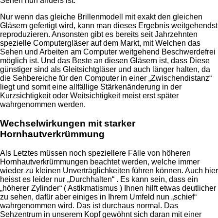
Sehen nun anders ist.
Nur wenn das gleiche Brillenmodell mit exakt den gleichen
Gläsern gefertigt wird, kann man dieses Ergebnis weitgehendst
reproduzieren. Ansonsten gibt es bereits seit Jahrzehnten
spezielle Computergläser auf dem Markt, mit Welchen das
Sehen und Arbeiten am Computer weitgehend Beschwerdefrei
möglich ist. Und das Beste an diesen Gläsern ist, dass Diese
günstiger sind als Gleitsichtgläser und auch länger halten, da
die Sehbereiche für den Computer in einer „Zwischendistanz“
liegt und somit eine allfällige Stärkenänderung in der
Kurzsichtigkeit oder Weitsichtigkeit meist erst später
wahrgenommen werden.
Wechselwirkungen mit starker
Hornhautverkrümmung
Als Letztes müssen noch speziellere Fälle von höheren
Hornhautverkrümmungen beachtet werden, welche immer
wieder zu kleinen Unverträglichkeiten führen können. Auch hier
heisst es leider nur „Durchhalten“ . Es kann sein, dass ein
„höherer Zylinder“ ( Astikmatismus ) Ihnen hilft etwas deutlicher
zu sehen, dafür aber einiges in Ihrem Umfeld nun „schief“
wahrgenommen wird. Das ist durchaus normal. Das
Sehzentrum in unserem Kopf gewöhnt sich daran mit einer