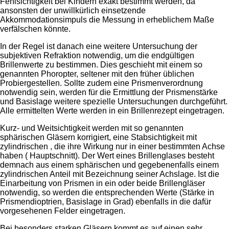
Fehlsichtigkeit bei Kindern exakt bestimmt werden, da
ansonsten der unwillkürlich einsetzende
Akkommodationsimpuls die Messung in erheblichem Maße
verfälschen könnte.
In der Regel ist danach eine weitere Untersuchung der
subjektiven Refraktion notwendig, um die endgültigen
Brillenwerte zu bestimmen. Dies geschieht mit einem so
genannten Phoropter, seltener mit den früher üblichen
Probiergestellen. Sollte zudem eine Prismenverordnung
notwendig sein, werden für die Ermittlung der Prismenstärke
und Basislage weitere spezielle Untersuchungen durchgeführt.
Alle ermittelten Werte werden in ein Brillenrezept eingetragen.
Kurz- und Weitsichtigkeit werden mit so genannten
sphärischen Gläsern korrigiert, eine Stabsichtigkeit mit
zylindrischen , die ihre Wirkung nur in einer bestimmten Achse
haben ( Hauptschnitt). Der Wert eines Brillenglases besteht
demnach aus einem sphärischen und gegebenenfalls einem
zylindrischen Anteil mit Bezeichnung seiner Achslage. Ist die
Einarbeitung von Prismen in ein oder beide Brillengläser
notwendig, so werden die entsprechenden Werte (Stärke in
Prismendioptrien, Basislage in Grad) ebenfalls in die dafür
vorgesehenen Felder eingetragen.
Bei besonders starken Gläsern kommt es auf einen sehr