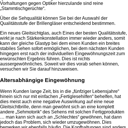
Vorhaltungen gegen Optiker hierzulande sind reine
„Stammtischgerüchte“.
Über die Sehqualität können Sie bei der Auswahl der
Qualitätsstufe der Brillengläser entscheidend bestimmen.
Ein neues Gleitsichtglas, auch Eines der besten Qualitätsstufe,
wirkt je nach Stärkenkonstellation immer wieder anders, somit
kann der gleiche Glastyp bei dem einen Kunden ein breites
stabiles Sehen sofort ermöglichen, bei dem nächsten Kunden
hingegen erst nach der individuellen Eingewöhnungszeit zum
erwünschten Ergebnis führen. Dies ist nichts
aussergewöhnliches. Soweit wir dies vorab sehen können,
versuchen wir Sie darauf hinzuweisen.
Altersabhängige Eingewöhnung
Wenn Kunden lange Zeit, bis in die „fünfziger Lebensjahre“
hinein sich nur mit einfachen „Fertiglesehilfen“ behelfen, hat
dies meist auch eine negative Auswirkung auf eine neue
Gleitsichtbrille, denn man gewöhnt sich an eine komplett
andere „Sehmotorik“ des Sehens mit solchen Fertigprodukten
… man kann sich auch an „Schlechtes“ gewöhnen, hat dann
jedoch das Problem, sich wieder umzugewöhnen. Dies
bemerken wir ebenfalls häufig. Die Kopfhaltungen sind anders