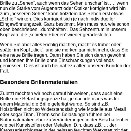
Brille zu „Sehen“, auch wenn das Sehen unscharf ist,…, wenn
nun die Stärke vom Augenarzt oder Optiker korrigiert wird hin
zum „besseren Sehen“ kann trotzdem das Sehen erst etwas
„Schief“ wirken. Dies korrigiert sich je nach individueller
Eingewöhnungszeit. Ganz bestimmt. Man muss nur, wie schon
oben beschrieben, „durchhalten“. Das Sehzentrum in unserm
Kopf wird die „schiefen Ebenen“ wieder geradestellen.
Wenn Sie aber alles Richtig machen, macht es früher oder
später im Kopf „klick“, und sie merken gar nicht mehr, dass Sie
eine neue Brille tragen. Dann haben Sie sich daran gewöhnt
und können Ihre Brille ohne Einschränkungen vollends
geniessen. Dies ist auch bei nahezu allen unseren Kunden der
Fall.
Besondere Brillenmaterialien
Zuletzt möchten wir noch darauf hinweisen, dass auch eine
Brille eine Belastungsgrenze hat, je nachdem aus was für
einem Material die Brille gefertigt wurde. So sind z.B.
Holzbrillen nicht so Widerstandsfähig wie Modelle aus Metall
oder sogar Titan. Thermische Belastungen führen bei
Naturmaterialien eher zu Veränderungen in der Beschaffenheit
wie bei Kunststoffen oder Metallen. D.h. dass z.B. … der
Karosserieschlosser in der heissen feuchten Werkstatt mit der