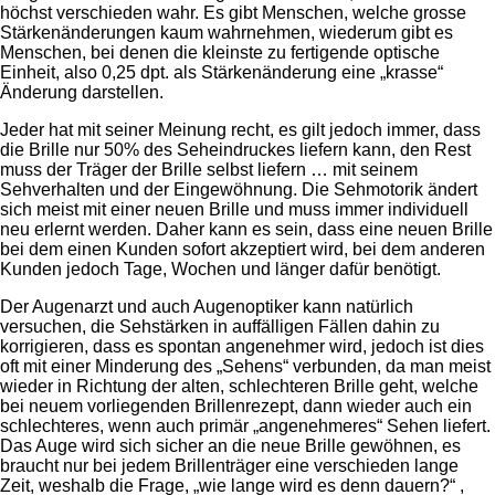
höchst verschieden wahr. Es gibt Menschen, welche grosse
Stärkenänderungen kaum wahrnehmen, wiederum gibt es
Menschen, bei denen die kleinste zu fertigende optische
Einheit, also 0,25 dpt. als Stärkenänderung eine „krasse“
Änderung darstellen.
Jeder hat mit seiner Meinung recht, es gilt jedoch immer, dass
die Brille nur 50% des Seheindruckes liefern kann, den Rest
muss der Träger der Brille selbst liefern … mit seinem
Sehverhalten und der Eingewöhnung. Die Sehmotorik ändert
sich meist mit einer neuen Brille und muss immer individuell
neu erlernt werden. Daher kann es sein, dass eine neuen Brille
bei dem einen Kunden sofort akzeptiert wird, bei dem anderen
Kunden jedoch Tage, Wochen und länger dafür benötigt.
Der Augenarzt und auch Augenoptiker kann natürlich
versuchen, die Sehstärken in auffälligen Fällen dahin zu
korrigieren, dass es spontan angenehmer wird, jedoch ist dies
oft mit einer Minderung des „Sehens“ verbunden, da man meist
wieder in Richtung der alten, schlechteren Brille geht, welche
bei neuem vorliegenden Brillenrezept, dann wieder auch ein
schlechteres, wenn auch primär „angenehmeres“ Sehen liefert.
Das Auge wird sich sicher an die neue Brille gewöhnen, es
braucht nur bei jedem Brillenträger eine verschieden lange
Zeit, weshalb die Frage, „wie lange wird es denn dauern?“ ,