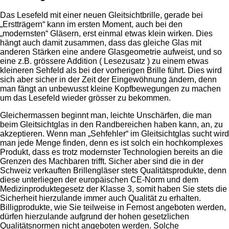
Das Lesefeld mit einer neuen Gleitsichtbrille, gerade bei
„Erstträgern“ kann im ersten Moment, auch bei den
„modernsten“ Gläsern, erst einmal etwas klein wirken. Dies
hängt auch damit zusammen, dass das gleiche Glas mit
anderen Stärken eine andere Glasgeometrie aufweist, und so
eine z.B. grössere Addition ( Lesezusatz ) zu einem etwas
kleineren Sehfeld als bei der vorherigen Brille führt. Dies wird
sich aber sicher in der Zeit der Eingewöhnung ändern, denn
man fängt an unbewusst kleine Kopfbewegungen zu machen
um das Lesefeld wieder grösser zu bekommen.
Gleichermassen beginnt man, leichte Unschärfen, die man
beim Gleitsichtglas in den Randbereichen haben kann, an, zu
akzeptieren. Wenn man „Sehfehler“ im Gleitsichtglas sucht wird
man jede Menge finden, denn es ist solch ein hochkomplexes
Produkt, dass es trotz modernster Technologien bereits an die
Grenzen des Machbaren trifft. Sicher aber sind die in der
Schweiz verkauften Brillengläser stets Qualitätsprodukte, denn
diese unterliegen der europäischen CE-Norm und dem
Medizinproduktegesetz der Klasse 3, somit haben Sie stets die
Sicherheit hierzulande immer auch Qualität zu erhalten.
Billigprodukte, wie Sie teilweise in Fernost angeboten werden,
dürfen hierzulande aufgrund der hohen gesetzlichen
Qualitätsnormen nicht angeboten werden. Solche