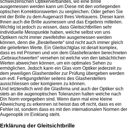
schweizerischen Optikerverbandes, wo eine Brille
ausgemessen werden kann um Diese mit den vorliegenden
optischen Korrektionswerten zu vergleichen. Oder gehen Sie
mit der Brille zu dem Augenarzt Ihres Vertrauens. Dieser kann
Ihnen auch die Brille ausmessen und das Ergebnis mitteilen.
Wichtig ist jedoch zu wissen, dass Gleitsichtbrillen sehr
individuelle Messpunkte haben, welche selbst von uns
Optikern nicht immer zweifelsfrei ausgemessen werden
können, denn die „Bestellwerte“ sind nicht auch immer gleich
die gelieferten Werte. Ein Gleitsichtglas ist derart komplex,
dass es mit Prismen und von dem Glaslieferanten berechneten
„Gebrauchswerten“ versehen ist welche von den tatsächlichen
Werten abweichen können, um ein optimales Sehen zu
ermöglichen. Jedoch kann ein Glas vom Optiker jederzeit zu
dem jeweiligen Glashersteller zur Prüfung übergeben werden
um evtl. Fertigungsfehler seitens des Glasherstellers
ausschliessen oder korrigieren zu können.
Und letztendlich wird die Glasfirma und auch der Optiker sich
stets an die augenoptischen Toleranzen halten welche nach
Din Norm vorgegeben sind. Wenn dann mal eine kleine
Abweichung zu erkennen ist heisst das oft nicht, dass es ein
Fehler ist, sondern dass es mit den internationalen Normen der
Augenoptik im Einklang steht.
Erklärung der Gleitsichtbrille