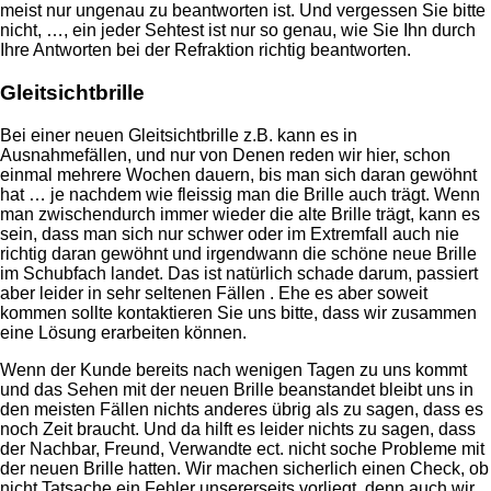
meist nur ungenau zu beantworten ist. Und vergessen Sie bitte
nicht, …, ein jeder Sehtest ist nur so genau, wie Sie Ihn durch
Ihre Antworten bei der Refraktion richtig beantworten.
Gleitsichtbrille
Bei einer neuen Gleitsichtbrille z.B. kann es in
Ausnahmefällen, und nur von Denen reden wir hier, schon
einmal mehrere Wochen dauern, bis man sich daran gewöhnt
hat … je nachdem wie fleissig man die Brille auch trägt. Wenn
man zwischendurch immer wieder die alte Brille trägt, kann es
sein, dass man sich nur schwer oder im Extremfall auch nie
richtig daran gewöhnt und irgendwann die schöne neue Brille
im Schubfach landet. Das ist natürlich schade darum, passiert
aber leider in sehr seltenen Fällen . Ehe es aber soweit
kommen sollte kontaktieren Sie uns bitte, dass wir zusammen
eine Lösung erarbeiten können.
Wenn der Kunde bereits nach wenigen Tagen zu uns kommt
und das Sehen mit der neuen Brille beanstandet bleibt uns in
den meisten Fällen nichts anderes übrig als zu sagen, dass es
noch Zeit braucht. Und da hilft es leider nichts zu sagen, dass
der Nachbar, Freund, Verwandte ect. nicht soche Probleme mit
der neuen Brille hatten. Wir machen sicherlich einen Check, ob
nicht Tatsache ein Fehler unsererseits vorliegt, denn auch wir