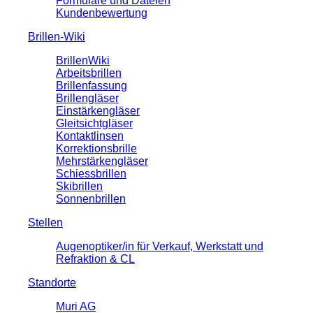
Formulare und Dateien
Kundenbewertung
Brillen-Wiki
BrillenWiki
Arbeitsbrillen
Brillenfassung
Brillengläser
Einstärkengläser
Gleitsichtgläser
Kontaktlinsen
Korrektionsbrille
Mehrstärkengläser
Schiessbrillen
Skibrillen
Sonnenbrillen
Stellen
Augenoptiker/in für Verkauf, Werkstatt und
Refraktion & CL
Standorte
Muri AG