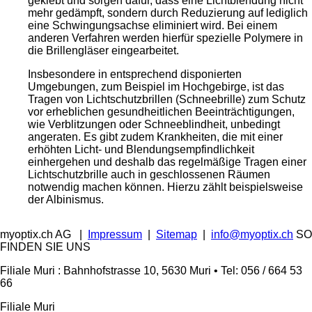
geklebt und sorgen dafür, dass eine Lichtblendung nicht
mehr gedämpft, sondern durch Reduzierung auf lediglich
eine Schwingungsachse eliminiert wird. Bei einem
anderen Verfahren werden hierfür spezielle Polymere in
die Brillengläser eingearbeitet.
Insbesondere in entsprechend disponierten
Umgebungen, zum Beispiel im Hochgebirge, ist das
Tragen von Lichtschutzbrillen (Schneebrille) zum Schutz
vor erheblichen gesundheitlichen Beeinträchtigungen,
wie Verblitzungen oder Schneeblindheit, unbedingt
angeraten. Es gibt zudem Krankheiten, die mit einer
erhöhten Licht- und Blendungsempfindlichkeit
einhergehen und deshalb das regelmäßige Tragen einer
Lichtschutzbrille auch in geschlossenen Räumen
notwendig machen können. Hierzu zählt beispielsweise
der Albinismus.
myoptix.ch AG
|
Impressum
|
Sitemap
|
info@myoptix.ch
SO
FINDEN SIE UNS
Filiale Muri : Bahnhofstrasse 10, 5630 Muri • Tel: 056 / 664 53
66
Filiale Muri