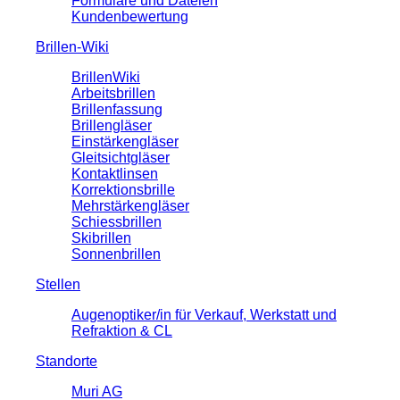
Formulare und Dateien
Kundenbewertung
Brillen-Wiki
BrillenWiki
Arbeitsbrillen
Brillenfassung
Brillengläser
Einstärkengläser
Gleitsichtgläser
Kontaktlinsen
Korrektionsbrille
Mehrstärkengläser
Schiessbrillen
Skibrillen
Sonnenbrillen
Stellen
Augenoptiker/in für Verkauf, Werkstatt und
Refraktion & CL
Standorte
Muri AG